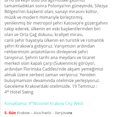
Brno’da keşif dolu durağımızdaki gezimizi
tamamladıktan sonra Polonya’nın güneyinde, Silezya
Bölgesi’nin başkenti olan; sanayi mirasını kültür,
müzik ve modern mimariyle birleştirmiş,
yenilenmiş bir metropol şehri Katoviçe’e güzergahını
takip ederek, ülkenin en eski başkentlerinden biri
olan ve Orta Çağ dokusu, kraliyet mirası,
canlı şehir hayatıyla ülkenin en turistik ve romantik
şehri Krakow’a gidiyoruz. Varışımızın ardından
rehberimizin anlatımlarını dinleyerek şehri
tanıyoruz. Şehrin tarihi ana meydanı ve ticaret
merkezi olan kapalı çarşı (Sukiennice) görüyor,
ardından Florinska Caddesi’nde akşam yemeğimizi
almak üzere serbest zaman veriyoruz. Yeniden
buluşmamızın devamında otelimize yerleşiyoruz.
Geceleme Krakow’daki otelimizde. 19 Temmuz :
4* Hotel Swing
Konaklama: 4*Novotel Krakow City West
5. Gün
Krakow – Auschwitz - Varşova
ra