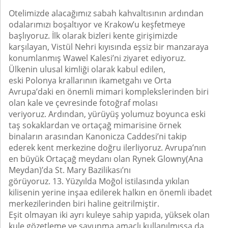
Otelimizde alacağımız sabah kahvaltısının ardından
odalarımızı boşaltıyor ve Krakow’u keşfetmeye
başlıyoruz. İlk olarak bizleri kente girişimizde
karşılayan, Vistül Nehri kıyısında eşsiz bir manzaraya
konumlanmış Wawel Kalesi’ni ziyaret ediyoruz.
Ülkenin ulusal kimliği olarak kabul edilen,
eski Polonya krallarının ikametgahı ve Orta
Avrupa’daki en önemli mimari komplekslerinden biri
olan kale ve çevresinde fotoğraf molası
veriyoruz. Ardından, yürüyüş yolumuz boyunca eski
taş sokaklardan ve ortaçağ mimarisine örnek
binaların arasından Kanonicza Caddesi’ni takip
ederek kent merkezine doğru ilerliyoruz. Avrupa’nın
en büyük Ortaçağ meydanı olan Rynek Glowny(Ana
Meydan)’da St. Mary Bazilikası’nı
görüyoruz. 13. Yüzyılda Moğol istilasında yıkılan
kilisenin yerine inşaa edilerek halkın en önemli ibadet
merkezilerinden biri haline geitrilmiştir.
Eşit olmayan iki ayrı kuleye sahip yapıda, yüksek olan
kule gözetleme ve savunma amaçlı kullanılmışsa da