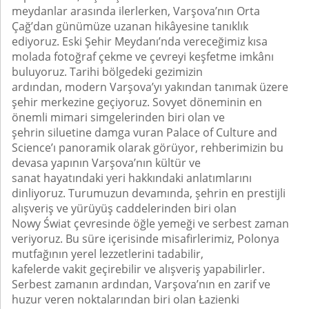
meydanlar arasında ilerlerken, Varşova’nın Orta
Çağ’dan günümüze uzanan hikâyesine tanıklık
ediyoruz. Eski Şehir Meydanı’nda vereceğimiz kısa
molada fotoğraf çekme ve çevreyi keşfetme imkânı
buluyoruz. Tarihi bölgedeki gezimizin
ardından, modern Varşova’yı yakından tanımak üzere
şehir merkezine geçiyoruz. Sovyet döneminin en
önemli mimari simgelerinden biri olan ve
şehrin siluetine damga vuran Palace of Culture and
Science’ı panoramik olarak görüyor, rehberimizin bu
devasa yapının Varşova’nın kültür ve
sanat hayatındaki yeri hakkındaki anlatımlarını
dinliyoruz. Turumuzun devamında, şehrin en prestijli
alışveriş ve yürüyüş caddelerinden biri olan
Nowy Świat çevresinde öğle yemeği ve serbest zaman
veriyoruz. Bu süre içerisinde misafirlerimiz, Polonya
mutfağının yerel lezzetlerini tadabilir,
kafelerde vakit geçirebilir ve alışveriş yapabilirler.
Serbest zamanın ardından, Varşova’nın en zarif ve
huzur veren noktalarından biri olan Łazienki