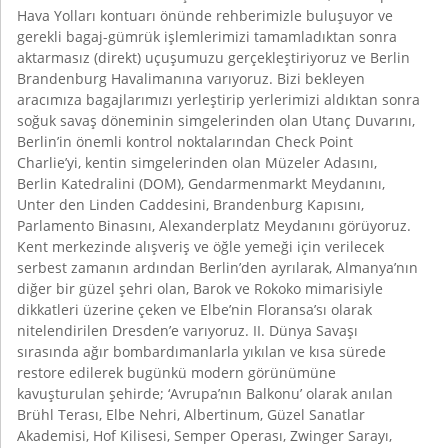
Hava Yolları kontuarı önünde rehberimizle buluşuyor ve
gerekli bagaj-gümrük işlemlerimizi tamamladıktan sonra
aktarmasız (direkt) uçuşumuzu gerçekleştiriyoruz ve Berlin
Brandenburg Havalimanına varıyoruz. Bizi bekleyen
aracımıza bagajlarımızı yerleştirip yerlerimizi aldıktan sonra
soğuk savaş döneminin simgelerinden olan Utanç Duvarını,
Berlin’in önemli kontrol noktalarından Check Point
Charlie’yi, kentin simgelerinden olan Müzeler Adasını,
Berlin Katedralini (DOM), Gendarmenmarkt Meydanını,
Unter den Linden Caddesini, Brandenburg Kapısını,
Parlamento Binasını, Alexanderplatz Meydanını görüyoruz.
Kent merkezinde alışveriş ve öğle yemeği için verilecek
serbest zamanın ardından Berlin’den ayrılarak, Almanya’nın
diğer bir güzel şehri olan, Barok ve Rokoko mimarisiyle
dikkatleri üzerine çeken ve Elbe’nin Floransa’sı olarak
nitelendirilen Dresden’e varıyoruz. II. Dünya Savaşı
sırasında ağır bombardımanlarla yıkılan ve kısa sürede
restore edilerek bugünkü modern görünümüne
kavuşturulan şehirde; ‘Avrupa’nın Balkonu’ olarak anılan
Brühl Terası, Elbe Nehri, Albertinum, Güzel Sanatlar
Akademisi, Hof Kilisesi, Semper Operası, Zwinger Sarayı,