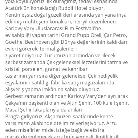
yola koyuluyoruz. İlk durağımız, tedavi esnasında
Atatürk’ün konakladığı Rudolf Hotel oluyor.
Kentin eşsiz doğal güzellikleri arasında yan yana inşa
edilmiş muhteşem konakları, her yıl düzenlenen
Karlovy Vary Uluslararası Film Festivali'ne
ev sahipliği yapan tarihi Grand Pupp Oteli, Çar Petro,
Goethe, Beethoven gibi Dünya değerlerinin kaldıkları
evleri görerek, termal galerileri
ziyaret ediyoruz. Turumuzun ardından verilecek
serbest zamanda Çek geleneksel lezzetlerini tatma ve
kristal, porselen, granat ve kehribar
taşlarının yanı sıra diğer geleneksel Çek hediyelik
eşyalarının satıldığı fabrika satış mağazalarında
alışveriş yapma imkânına sahip oluyoruz.
Serbest zamanın ardından Karlovy Vary’den ayrılarak
Çekya’nın başkenti olan ve Altın Şehir, 100 kuleli şehir,
Masal Şehir lakaplarıyla da anılan
Prag’a gidiyoruz. Akşamüzeri saatlerinde kente
varışımızın akabinde otelimize yerleşiyoruz. Arzu
eden misafirlerimizle, isteğe bağlı ve ekstra
olarak düzenlenecek açık büfe yemekli, limitli içkili