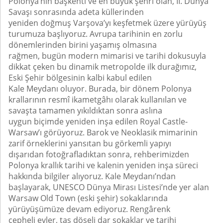
Polonya’nın başkenti ve en büyük şehri olan, II. Dünya
Savaşı sonrasında adeta küllerinden
yeniden doğmuş Varşova’yı keşfetmek üzere yürüyüş
turumuza başlıyoruz. Avrupa tarihinin en zorlu
dönemlerinden birini yaşamış olmasına
rağmen, bugün modern mimarisi ve tarihi dokusuyla
dikkat çeken bu dinamik metropolde ilk durağımız,
Eski Şehir bölgesinin kalbi kabul edilen
Kale Meydanı oluyor. Burada, bir dönem Polonya
krallarının resmî ikametgâhı olarak kullanılan ve
savaşta tamamen yıkıldıktan sonra aslına
uygun biçimde yeniden inşa edilen Royal Castle-
Warsaw’ı görüyoruz. Barok ve Neoklasik mimarinin
zarif örneklerini yansıtan bu görkemli yapıyı
dışarıdan fotoğrafladıktan sonra, rehberimizden
Polonya krallık tarihi ve kalenin yeniden inşa süreci
hakkında bilgiler alıyoruz. Kale Meydanı’ndan
başlayarak, UNESCO Dünya Mirası Listesi’nde yer alan
Warsaw Old Town (eski şehir) sokaklarında
yürüyüşümüze devam ediyoruz. Rengârenk
cepheli evler, taş döşeli dar sokaklar ve tarihi