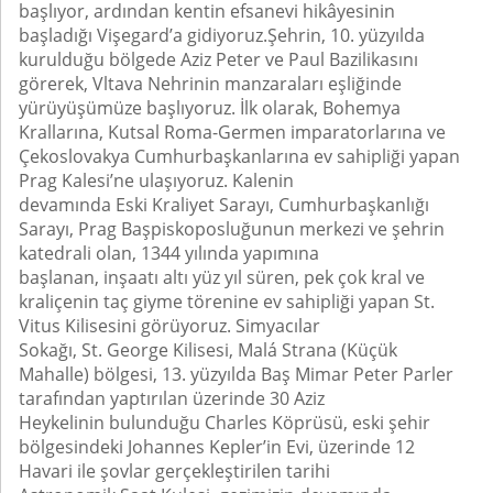
başlıyor, ardından kentin efsanevi hikâyesinin
başladığı Vişegard’a gidiyoruz.Şehrin, 10. yüzyılda
kurulduğu bölgede Aziz Peter ve Paul Bazilikasını
görerek, Vltava Nehrinin manzaraları eşliğinde
yürüyüşümüze başlıyoruz. İlk olarak, Bohemya
Krallarına, Kutsal Roma-Germen imparatorlarına ve
Çekoslovakya Cumhurbaşkanlarına ev sahipliği yapan
Prag Kalesi’ne ulaşıyoruz. Kalenin
devamında Eski Kraliyet Sarayı, Cumhurbaşkanlığı
Sarayı, Prag Başpiskoposluğunun merkezi ve şehrin
katedrali olan, 1344 yılında yapımına
başlanan, inşaatı altı yüz yıl süren, pek çok kral ve
kraliçenin taç giyme törenine ev sahipliği yapan St.
Vitus Kilisesini görüyoruz. Simyacılar
Sokağı, St. George Kilisesi, Malá Strana (Küçük
Mahalle) bölgesi, 13. yüzyılda Baş Mimar Peter Parler
tarafından yaptırılan üzerinde 30 Aziz
Heykelinin bulunduğu Charles Köprüsü, eski şehir
bölgesindeki Johannes Kepler’in Evi, üzerinde 12
Havari ile şovlar gerçekleştirilen tarihi