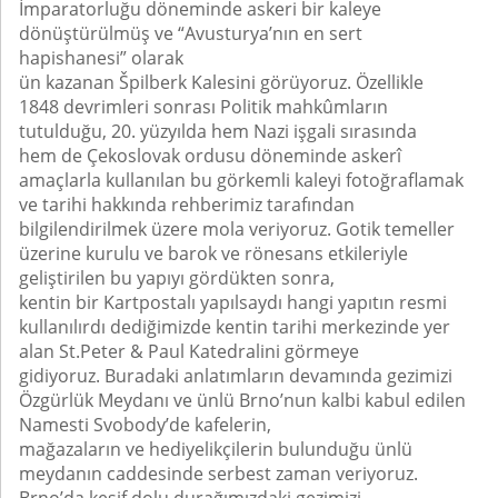
İmparatorluğu döneminde askeri bir kaleye
dönüştürülmüş ve “Avusturya’nın en sert
hapishanesi” olarak
ün kazanan Špilberk Kalesini görüyoruz. Özellikle
1848 devrimleri sonrası Politik mahkûmların
tutulduğu, 20. yüzyılda hem Nazi işgali sırasında
hem de Çekoslovak ordusu döneminde askerî
amaçlarla kullanılan bu görkemli kaleyi fotoğraflamak
ve tarihi hakkında rehberimiz tarafından
bilgilendirilmek üzere mola veriyoruz. Gotik temeller
üzerine kurulu ve barok ve rönesans etkileriyle
geliştirilen bu yapıyı gördükten sonra,
kentin bir Kartpostalı yapılsaydı hangi yapıtın resmi
kullanılırdı dediğimizde kentin tarihi merkezinde yer
alan St.Peter & Paul Katedralini görmeye
gidiyoruz. Buradaki anlatımların devamında gezimizi
Özgürlük Meydanı ve ünlü Brno’nun kalbi kabul edilen
Namesti Svobody’de kafelerin,
mağazaların ve hediyelikçilerin bulunduğu ünlü
meydanın caddesinde serbest zaman veriyoruz.