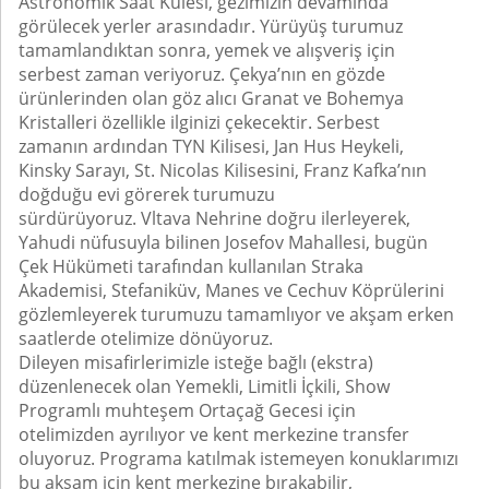
Astronomik Saat Kulesi, gezimizin devamında
görülecek yerler arasındadır. Yürüyüş turumuz
tamamlandıktan sonra, yemek ve alışveriş için
serbest zaman veriyoruz. Çekya’nın en gözde
ürünlerinden olan göz alıcı Granat ve Bohemya
Kristalleri özellikle ilginizi çekecektir. Serbest
zamanın ardından TYN Kilisesi, Jan Hus Heykeli,
Kinsky Sarayı, St. Nicolas Kilisesini, Franz Kafka’nın
doğduğu evi görerek turumuzu
sürdürüyoruz. Vltava Nehrine doğru ilerleyerek,
Yahudi nüfusuyla bilinen Josefov Mahallesi, bugün
Çek Hükümeti tarafından kullanılan Straka
Akademisi, Stefaniküv, Manes ve Cechuv Köprülerini
gözlemleyerek turumuzu tamamlıyor ve akşam erken
saatlerde otelimize dönüyoruz.
Dileyen misafirlerimizle isteğe bağlı (ekstra)
düzenlenecek olan Yemekli, Limitli İçkili, Show
Programlı muhteşem Ortaçağ Gecesi için
otelimizden ayrılıyor ve kent merkezine transfer
oluyoruz. Programa katılmak istemeyen konuklarımızı
bu akşam için kent merkezine bırakabilir,