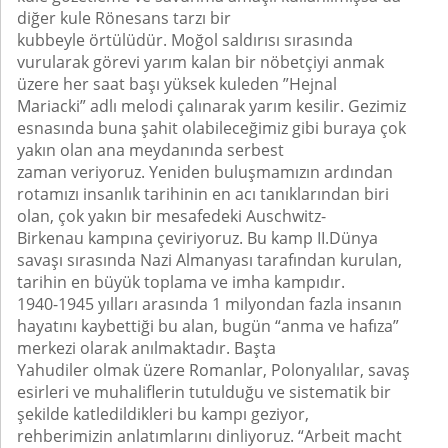
diğer kule Rönesans tarzı bir
kubbeyle örtülüdür. Moğol saldırısı sırasında
vurularak görevi yarım kalan bir nöbetçiyi anmak
üzere her saat başı yüksek kuleden ”Hejnal
Mariacki” adlı melodi çalınarak yarım kesilir. Gezimiz
esnasında buna şahit olabileceğimiz gibi buraya çok
yakın olan ana meydanında serbest
zaman veriyoruz. Yeniden buluşmamızın ardından
rotamızı insanlık tarihinin en acı tanıklarından biri
olan, çok yakın bir mesafedeki Auschwitz-
Birkenau kampına çeviriyoruz. Bu kamp II.Dünya
savaşı sırasında Nazi Almanyası tarafından kurulan,
tarihin en büyük toplama ve imha kampıdır.
1940-1945 yılları arasında 1 milyondan fazla insanın
hayatını kaybettiği bu alan, bugün “anma ve hafıza”
merkezi olarak anılmaktadır. Başta
Yahudiler olmak üzere Romanlar, Polonyalılar, savaş
esirleri ve muhaliflerin tutulduğu ve sistematik bir
şekilde katledildikleri bu kampı geziyor,
rehberimizin anlatımlarını dinliyoruz. “Arbeit macht