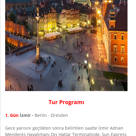
Tur Programı
1. Gün
İzmir -
Berlin - Dresden
Gece yarısını geçtikten sonra belirtilen saatte İzmir Adnan
Menderes Havalimanı Dış Hatlar Terminalinde, Sun Express