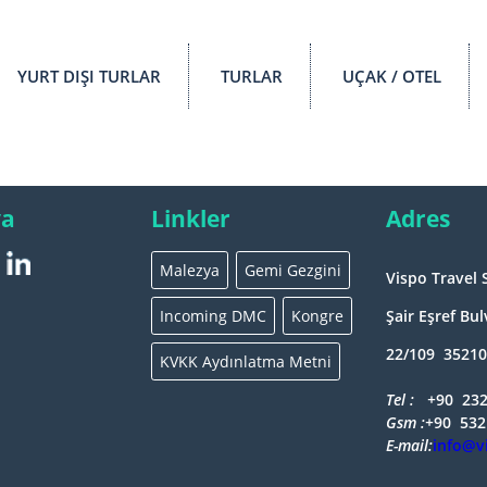
YURT DIŞI TURLAR
TURLAR
UÇAK / OTEL
ya
Linkler
Adres
Malezya
Gemi Gezgini
Vispo Travel 
Incoming DMC
Kongre
Şair Eşref Bu
22/109 35210
KVKK Aydınlatma Metni
Tel : +
90 232
Gsm :+
90 532
E-mail:
info@v