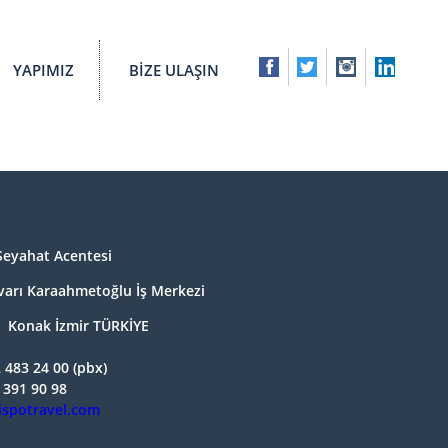
YAPIMIZ
BİZE ULAŞIN
Seyahat Acentesi
lvarı Karaahmetoğlu İş Merkezi
 Konak İzmir TÜRKİYE
 483 24 00 (pbx)
 391 90 98
ispotravel.com