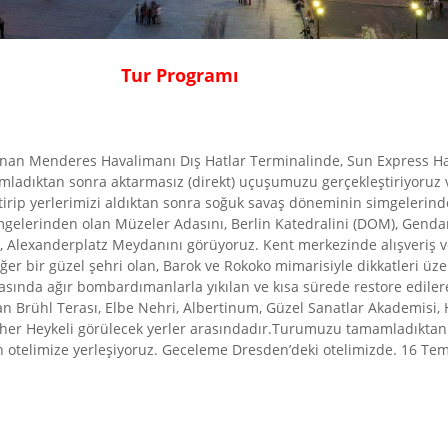
Tur Programı
 Adnan Menderes Havalimanı Dış Hatlar Terminalinde, Sun Express H
amladıktan sonra aktarmasız (direkt) uçuşumuzu gerçekleştiriyoru
ştirip yerlerimizi aldıktan sonra soğuk savaş döneminin simgelerind
 simgelerinden olan Müzeler Adasını, Berlin Katedralini (DOM), Ge
 Alexanderplatz Meydanını görüyoruz. Kent merkezinde alışveriş ve
er bir güzel şehri olan, Barok ve Rokoko mimarisiyle dikkatleri üzer
 sırasında ağır bombardımanlarla yıkılan ve kısa sürede restore e
an Brühl Terası, Elbe Nehri, Albertinum, Güzel Sanatlar Akademisi, 
ther Heykeli görülecek yerler arasındadır.Turumuzu tamamladıktan 
n otelimize yerleşiyoruz. Geceleme Dresden’deki otelimizde. 16 