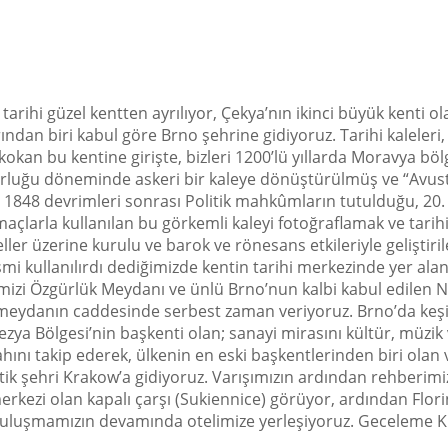
tarihi güzel kentten ayrılıyor, Çekya’nın ikinci büyük kenti
ndan biri kabul göre Brno şehrine gidiyoruz. Tarihi kaleleri
okan bu kentine girişte, bizleri 1200’lü yıllarda Moravya böl
torluğu döneminde askeri bir kaleye dönüştürülmüş ve “Avust
e 1848 devrimleri sonrası Politik mahkûmların tutulduğu, 20. 
larla kullanılan bu görkemli kaleyi fotoğraflamak ve tarih
ller üzerine kurulu ve barok ve rönesans etkileriyle geliştir
esmi kullanılırdı dediğimizde kentin tarihi merkezinde yer al
mizi Özgürlük Meydanı ve ünlü Brno’nun kalbi kabul edilen 
meydanın caddesinde serbest zaman veriyoruz. Brno’da keşi
ya Bölgesi’nin başkenti olan; sanayi mirasını kültür, müzik
ını takip ederek, ülkenin en eski başkentlerinden biri olan 
ntik şehri Krakow’a gidiyoruz. Varışımızın ardından rehberimi
merkezi olan kapalı çarşı (Sukiennice) görüyor, ardından Fl
buluşmamızın devamında otelimize yerleşiyoruz. Geceleme K