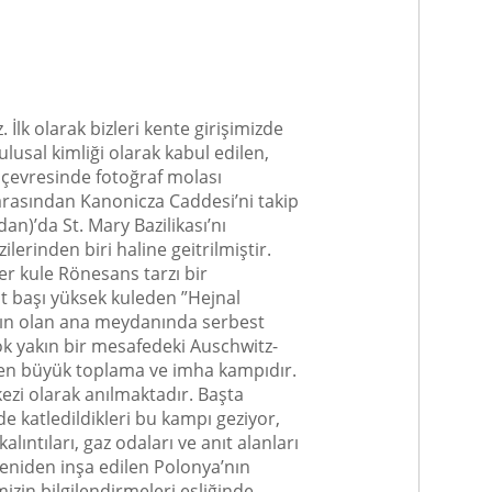
lk olarak bizleri kente girişimizde
lusal kimliği olarak kabul edilen,
 çevresinde fotoğraf molası
arasından Kanonicza Caddesi’ni takip
)’da St. Mary Bazilikası’nı
lerinden biri haline geitrilmiştir.
er kule Rönesans tarzı bir
at başı yüksek kuleden ”Hejnal
yakın olan ana meydanında serbest
ok yakın bir mesafedeki Auschwitz-
n en büyük toplama ve imha kampıdır.
ezi olarak anılmaktadır. Başta
e katledildikleri bu kampı geziyor,
ıntıları, gaz odaları ve anıt alanları
yeniden inşa edilen Polonya’nın
izin bilgilendirmeleri eşliğinde