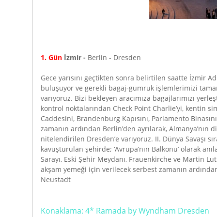
1. Gün
İzmir -
Berlin - Dresden
Gece yarısını geçtikten sonra belirtilen saatte İzmir
buluşuyor ve gerekli bagaj-gümrük işlemlerimizi tam
varıyoruz. Bizi bekleyen aracımıza bagajlarımızı yerle
kontrol noktalarından Check Point Charlie’yi, kentin
Caddesini, Brandenburg Kapısını, Parlamento Binasını,
zamanın ardından Berlin’den ayrılarak, Almanya’nın diğ
nitelendirilen Dresden’e varıyoruz. II. Dünya Savaşı
kavuşturulan şehirde; ‘Avrupa’nın Balkonu’ olarak anıl
Sarayı, Eski Şehir Meydanı, Frauenkirche ve Martin Lu
akşam yemeği için verilecek serbest zamanın ardında
Neustadt
Konaklama: 4* Ramada by Wyndham Dresden