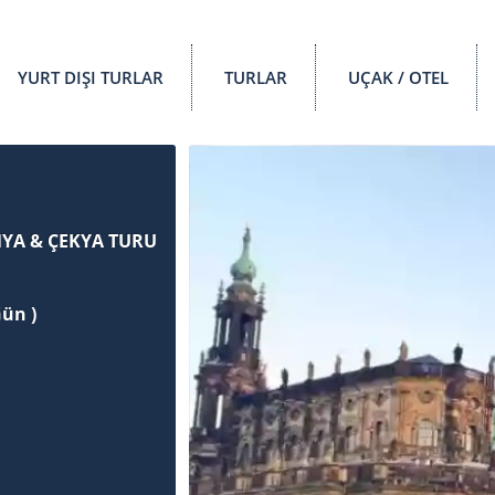
YURT DIŞI TURLAR
TURLAR
UÇAK / OTEL
E
YA & ÇEKYA TURU
Gün )