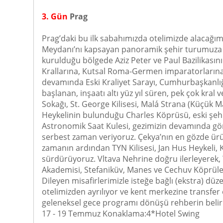
3. Gün
Prag
Prag’daki bu ilk sabahımızda otelimizde alacağım
Meydanı’nı kapsayan panoramik şehir turumuza baş
kurulduğu bölgede Aziz Peter ve Paul Bazilikasın
Krallarına, Kutsal Roma-Germen imparatorlarına
devamında Eski Kraliyet Sarayı, Cumhurbaşkanlığ
başlanan, inşaatı altı yüz yıl süren, pek çok kral 
Sokağı, St. George Kilisesi, Malá Strana (Küçük M
Heykelinin bulunduğu Charles Köprüsü, eski şehir 
Astronomik Saat Kulesi, gezimizin devamında gör
serbest zaman veriyoruz. Çekya’nın en gözde ürünl
zamanın ardından TYN Kilisesi, Jan Hus Heykeli, K
sürdürüyoruz. Vltava Nehrine doğru ilerleyerek,
Akademisi, Stefaniküv, Manes ve Cechuv Köprül
Dileyen misafirlerimizle isteğe bağlı (ekstra) dü
otelimizden ayrılıyor ve kent merkezine transfer
geleneksel gece programı dönüşü rehberin belirle
17 - 19 Temmuz Konaklama:4*Hotel Swing