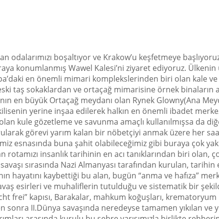
n odalarımızı boşaltıyor ve Krakow’u keşfetmeye başlıyoruz. İ
araya konumlanmış Wawel Kalesi’ni ziyaret ediyoruz. Ülkenin u
pa’daki en önemli mimari komplekslerinden biri olan kale ve
ski taş sokaklardan ve ortaçağ mimarisine örnek binaların 
’nın en büyük Ortaçağ meydanı olan Rynek Glowny(Ana Meydan
kilisenin yerine inşaa edilerek halkın en önemli ibadet merkezi
k olan kule gözetleme ve savunma amaçlı kullanılmışsa da diğ
rularak görevi yarım kalan bir nöbetçiyi anmak üzere her sa
ezimiz esnasında buna şahit olabileceğimiz gibi buraya çok 
otamızı insanlık tarihinin en acı tanıklarından biri olan, ç
savaşı sırasında Nazi Almanyası tarafından kurulan, tarihi
anın hayatını kaybettiği bu alan, bugün “anma ve hafıza” merk
aş esirleri ve muhaliflerin tutulduğu ve sistematik bir şekild
ht frei” kapısı, Barakalar, mahkum koğuşları, krematoryum kal
kten sonra II.Dünya savaşında neredeyse tamamen yıkılan ve 
rımları arasında kurulu bu şehre varışımızla birlikte rehberim