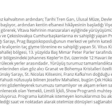
ız kahvaltının ardından; Tarihi Tren Garı, Ulusal Müze, Devl
lıyor, ardından kentin efsanevi hikâyesinin başladığı Vişeg
ı görerek, Vltava Nehrinin manzaraları eşliğinde yürüyüşümü
 ve Çekoslovakya Cumhurbaşkanlarına ev sahipliği yapan Pra
ı Sarayı, Prag Başpiskoposluğunun merkezi ve şehrin katedra
ve kraliçenin taç giyme törenine ev sahipliği yapan St. Vitus K
ahalle) bölgesi, 13. yüzyılda Baş Mimar Peter Parler tarafınd
bölgesindeki Johannes Kepler’in Evi, üzerinde 12 Havari ile ş
ülecek yerler arasındadır. Yürüyüş turumuz tamamlandıktan
erinden olan göz alıcı Granat ve Bohemya Kristalleri özellikl
insky Sarayı, St. Nicolas Kilisesini, Franz Kafka’nın doğduğ
 Yahudi nüfusuyla bilinen Josefov Mahallesi, bugün Çek Hükü
erini gözlemleyerek turumuzu tamamlıyor ve akşam erken sa
zenlenecek olan Yemekli, Limitli İçkili, Show Programlı muht
 oluyoruz. Programa katılmak istemeyen konuklarımızı bu akş
diği saat ve noktadan alarak otelimize dönüşleri sağlanabil