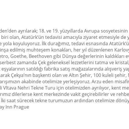
en’den ayrılarak; 18. ve 19. yüzyıllarda Avrupa sosyetesinin 
iri olan, Atatürk’ün tedavisi amacıyla ziyaret etmesiyle de y
e yola koyuluyoruz. İlk durağımız, tedavi esnasında Atatürk’
 inşa edilmiş muhteşem konakları, her yıl düzenlenen Karlovy
etro, Goethe, Beethoven gibi Dünya değerlerinin kaldıkları ev
erbest zamanda Çek geleneksel lezzetlerini tatma ve kristal
ik eşyalarının satıldığı fabrika satış mağazalarında alışveriş
ak Çekya’nın başkenti olan ve Altın Şehir, 100 kuleli şehir, 
rışımızın akabinde otelimize yerleşiyoruz. Arzu eden misafirl
ili Vltava Nehri Tekne Turu için otelimizden ayrılıyor, kent 
ız dilerlerse kent merkezinde vakit geçirebilirler ve rehbe
er. İki saat sürecek tekne turumuzun ardından otelimize dön
ay Inn Prague