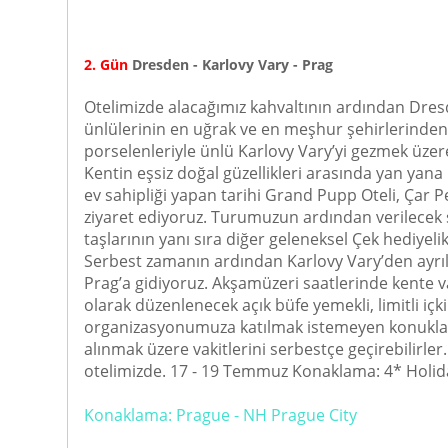
2. Gün
Dresden - Karlovy Vary - Prag
Otelimizde alacağımız kahvaltının ardından Dresd
ünlülerinin en uğrak ve en meşhur şehirlerinden b
porselenleriyle ünlü Karlovy Vary’yi gezmek üzer
Kentin eşsiz doğal güzellikleri arasında yan yana
ev sahipliği yapan tarihi Grand Pupp Oteli, Çar P
ziyaret ediyoruz. Turumuzun ardından verilecek s
taşlarının yanı sıra diğer geleneksel Çek hediyel
Serbest zamanın ardından Karlovy Vary’den ayrılar
Prag’a gidiyoruz. Akşamüzeri saatlerinde kente va
olarak düzenlenecek açık büfe yemekli, limitli içk
organizasyonumuza katılmak istemeyen konuklarım
alınmak üzere vakitlerini serbestçe geçirebilirl
otelimizde. 17 - 19 Temmuz Konaklama: 4* Holid
Konaklama: Prague - NH Prague City