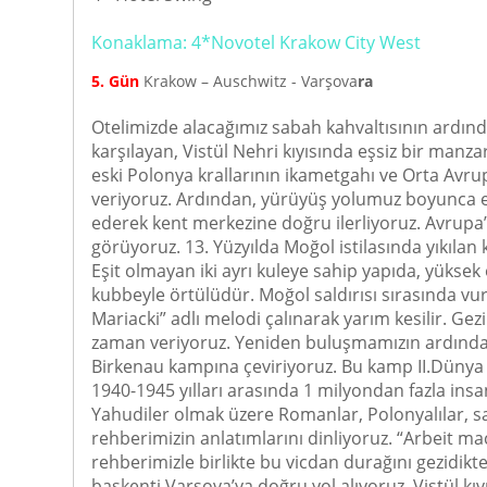
Konaklama: 4*Novotel Krakow City West
5. Gün
Krakow – Auschwitz - Varşova
ra
Otelimizde alacağımız sabah kahvaltısının ardında
karşılayan, Vistül Nehri kıyısında eşsiz bir manz
eski Polonya krallarının ikametgahı ve Orta Avru
veriyoruz. Ardından, yürüyüş yolumuz boyunca e
ederek kent merkezine doğru ilerliyoruz. Avrupa
görüyoruz. 13. Yüzyılda Moğol istilasında yıkılan 
Eşit olmayan iki ayrı kuleye sahip yapıda, yükse
kubbeyle örtülüdür. Moğol saldırısı sırasında vu
Mariacki” adlı melodi çalınarak yarım kesilir. G
zaman veriyoruz. Yeniden buluşmamızın ardından r
Birkenau kampına çeviriyoruz. Bu kamp II.Dünya 
1940-1945 yılları arasında 1 milyondan fazla ins
Yahudiler olmak üzere Romanlar, Polonyalılar, sav
rehberimizin anlatımlarını dinliyoruz. “Arbeit mac
rehberimizle birlikte bu vicdan durağını gezidi
başkenti Varşova’ya doğru yol alıyoruz. Vistül kıv