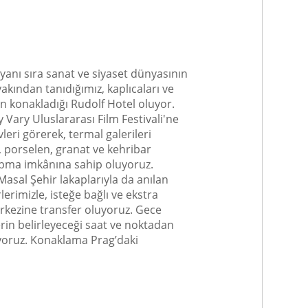
yanı sıra sanat ve siyaset dünyasının
akından tanıdığımız, kaplıcaları ve
ün konakladığı Rudolf Hotel oluyor.
 Vary Uluslararası Film Festivali'ne
leri görerek, termal galerileri
, porselen, granat ve kehribar
 yapma imkânına sahip oluyoruz.
Masal Şehir lakaplarıyla da anılan
erimizle, isteğe bağlı ve ekstra
merkezine transfer oluyoruz. Gece
rin belirleyeceği saat ve noktadan
üyoruz. Konaklama Prag’daki