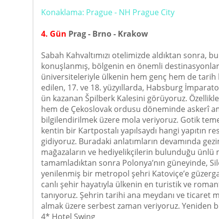
Konaklama: Prague - NH Prague City
4. Gün
Prag - Brno - Krakow
Sabah Kahvaltımızı otelimizde aldıktan sonra, bu 
konuşlanmış, bölgenin en önemli destinasyonları
üniversiteleriyle ülkenin hem genç hem de tarih k
edilen, 17. ve 18. yüzyıllarda, Habsburg İmpara
ün kazanan Špilberk Kalesini görüyoruz. Özellikl
hem de Çekoslovak ordusu döneminde askerî amaç
bilgilendirilmek üzere mola veriyoruz. Gotik teme
kentin bir Kartpostalı yapılsaydı hangi yapıtın r
gidiyoruz. Buradaki anlatımların devamında gezi
mağazaların ve hediyelikçilerin bulunduğu ünlü 
tamamladıktan sonra Polonya’nın güneyinde, Silez
yenilenmiş bir metropol şehri Katoviçe’e güzergah
canlı şehir hayatıyla ülkenin en turistik ve roma
tanıyoruz. Şehrin tarihi ana meydanı ve ticaret 
almak üzere serbest zaman veriyoruz. Yeniden 
4* Hotel Swing