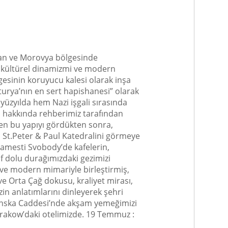
 olan ve Morovya bölgesinde
, kültürel dinamizmi ve modern
gesinin koruyucu kalesi olarak inşa
urya’nın en sert hapishanesi” olarak
yüzyılda hem Nazi işgali sırasında
i hakkında rehberimiz tarafından
ilen bu yapıyı gördükten sonra,
an St.Peter & Paul Katedralini görmeye
Namesti Svobody’de kafelerin,
f dolu durağımızdaki gezimizi
 ve modern mimariyle birleştirmiş,
ve Orta Çağ dokusu, kraliyet mirası,
zin anlatımlarını dinleyerek şehri
orinska Caddesi’nde akşam yemeğimizi
rakow’daki otelimizde. 19 Temmuz :