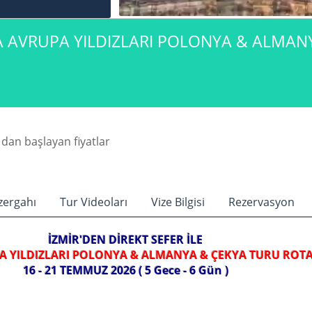
RTA AVRUPA YILDIZLARI POLONYA & ALMA
dan başlayan fiyatlar
zergahı
Tur Videoları
Vize Bilgisi
Rezervasyon
İZMİR'DEN DİREKT SEFER İLE
A YILDIZLARI POLONYA & ALMANYA & ÇEKYA TURU ROTA
16 - 21 TEMMUZ 2026 ( 5 Gece - 6 Gün )