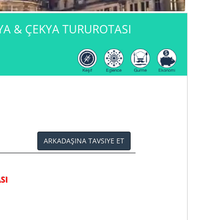
NYA & ÇEKYA TURUROTASI
ARKADAŞINA TAVSIYE ET
SI