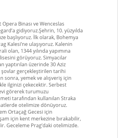
et Opera Binası ve Wenceslas
ard’a gidiyoruz.Şehrin, 10. yüzyılda
ze başlıyoruz. İlk olarak, Bohemya
g Kalesi’ne ulaşıyoruz. Kalenin
li olan, 1344 yılında yapımına
ilisesini görüyoruz. Simyacılar
an yaptırılan üzerinde 30 Aziz
ovlar gerçekleştirilen tarihi
 sonra, yemek ve alışveriş için
e ilginizi çekecektir. Serbest
u evi görerek turumuzu
meti tarafından kullanılan Straka
atlerde otelimize dönüyoruz.
eşem Ortaçağ Gecesi için
am için kent merkezine bırakabilir,
ir. Geceleme Prag’daki otelimizde.