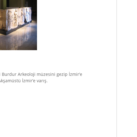
i Burdur Arkeoloji müzesini gezip İzmir’e
Akşamüstü İzmir’e varış.