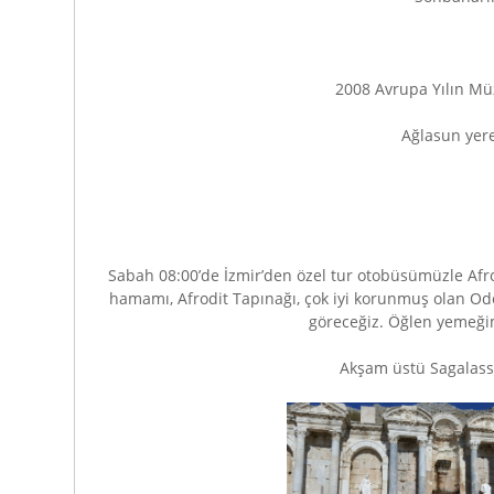
2008 Avrupa Yılın Müz
Ağlasun yere
Sabah 08:00’de İzmir’den özel tur otobüsümüzle Afrodi
hamamı, Afrodit Tapınağı, çok iyi korunmuş olan Ode
göreceğiz. Öğlen yemeğim
Akşam üstü Sagalass