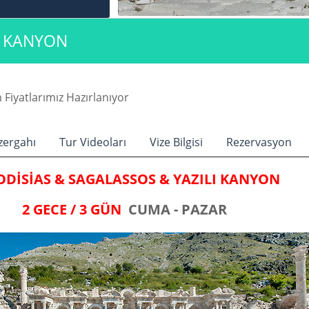
I KANYON
Fiyatlarımız Hazırlanıyor
zergahı
Tur Videoları
Vize Bilgisi
Rezervasyon
ODİSİAS
& SAGALASSOS & YAZILI KANYON
2 GECE / 3 GÜN
CUMA - PAZA
R