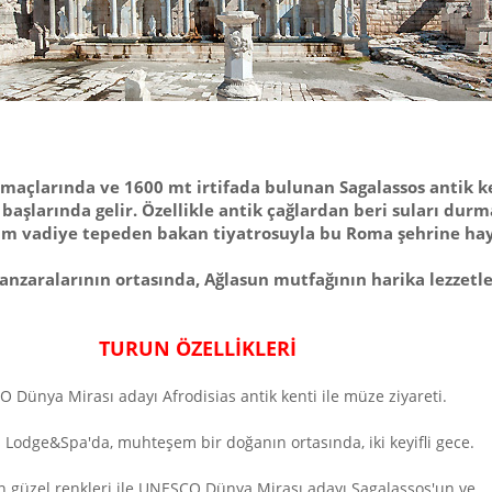
maçlarında ve 1600 mt irtifada bulunan Sagalassos antik ken
şlarında gelir. Özellikle antik çağlardan beri suları durm
tüm vadiye tepeden bakan tiyatrosuyla bu Roma şehrine h
aralarının ortasında, Ağlasun mutfağının harika lezzetle
TURUN ÖZELLİKLERİ
 Dünya Mirası adayı Afrodisias antik kenti ile müze ziyareti.
 Lodge&Spa'da, muhteşem bir doğanın ortasında, iki keyifli gece.
 güzel renkleri ile UNESCO Dünya Mirası adayı Sagalassos'un ve