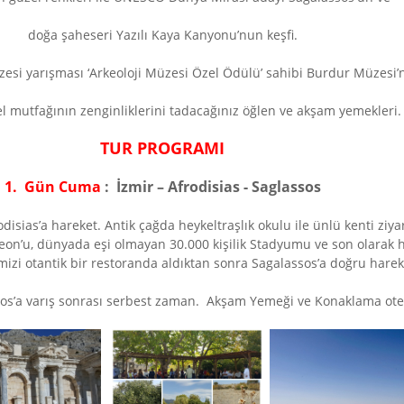
doğa şaheseri Yazılı Kaya Kanyonu’nun keşfi.
esi yarışması ‘Arkeoloji Müzesi Özel Ödülü’ sahibi Burdur Müzesi’n
l mutfağının zenginliklerini tadacağınız öğlen ve akşam yemekleri.
TUR PROGRAMI
1.
Gün Cuma
:
İzmir – Afrodisias - Saglassos
sias’a hareket. Antik çağda heykeltraşlık okulu ile ünlü kenti ziyar
on’u, dünyada eşi olmayan 30.000 kişilik Stadyumu ve son olarak h
izi otantik bir restoranda aldıktan sonra Sagalassos’a doğru harek
os’a varış sonrası serbest zaman. Akşam Yemeği ve Konaklama ote