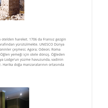
n otelden hareket. 1706 da Fransız gezgin
bi tarafından yürütülmekte. UNESCO Dünya
Antoninler çeşmesi; Agora; Odeon; Roma
. Öğlen yemeği için otele dönüş. Öğleden
veya Lodge'un yüzme havuzunda, vadinin
uz. Harika doğa manzaralarının ortasında