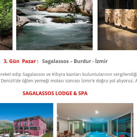
3.
Gün
Pazar
:
Sagalassos – Burdur - İzmir
areket edip Sagalassos ve Kibyra kazıları buluntularının sergilendiğ
Denizli’de öğlen yemeği molası sonrası İzmir’e doğru yol alıyoruz. 
SAGALASSOS LODGE & SPA