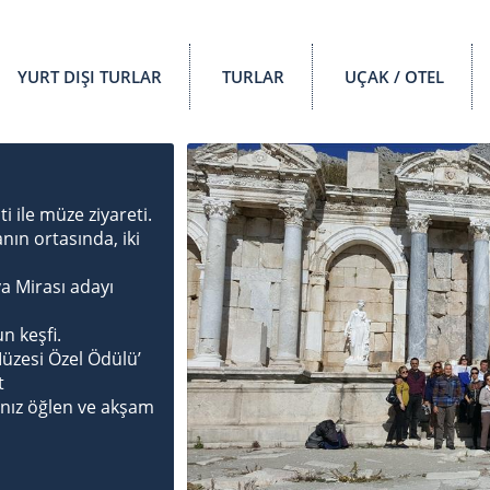
YURT DIŞI TURLAR
TURLAR
UÇAK / OTEL
 ile müze ziyareti.
ın ortasında, iki
a Mirası adayı
n keşfi.
Müzesi Özel Ödülü’
t
ınız öğlen ve akşam