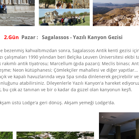
2.
Gün
Pazar :
Sagalassos - Yazılı Kanyon Gezisi
e bezenmiş kahvaltımızdan sonra, Sagalassos Antik kenti gezisi içi
azı çalışmaları 1990 yılından beri Belçika Leuven Üniversitesi eki
k rakımlı antik tiyatrosu; Marcellum (gıda pazarı); Meclis binası; 
çeşme; Neon kütüphanesi; Çömlekçiler mahallesi ve diğer yapıtlar..
çık ve kapalı havuzlarında veya Spa sında dinlenerek geçirebilir 
unluğunu atabilirsiniz. Dileyenlerle Yazılı Kanyon'a hareket ediyor
, bu çok az tanınan ve bir o kadar da güzel olan kanyonun keşfi.
kşam üstü Lodge'a geri dönüş. Akşam yemeği Lodge'da.